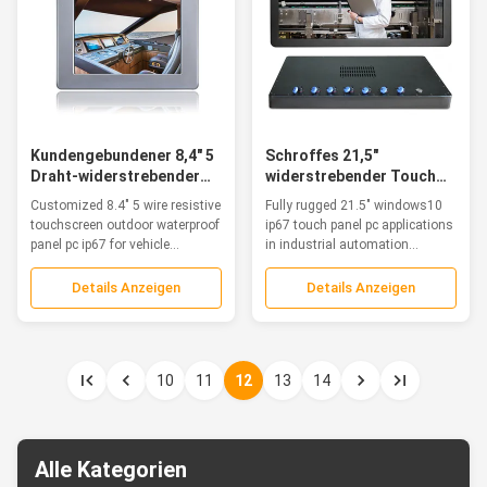
Kundengebundener 8,4" 5
Schroffes 21,5"
Draht-widerstrebender
widerstrebender Touch
Touch Screen PC für
Screen PC Platte
Customized 8.4" 5 wire resistive
Fully rugged 21.5" windows10
Fahrzeug
Windows10 IP67
touchscreen outdoor waterproof
ip67 touch panel pc applications
panel pc ip67 for vehicle...
in industrial automation...
Details Anzeigen
Details Anzeigen
10
11
12
13
14
Alle Kategorien