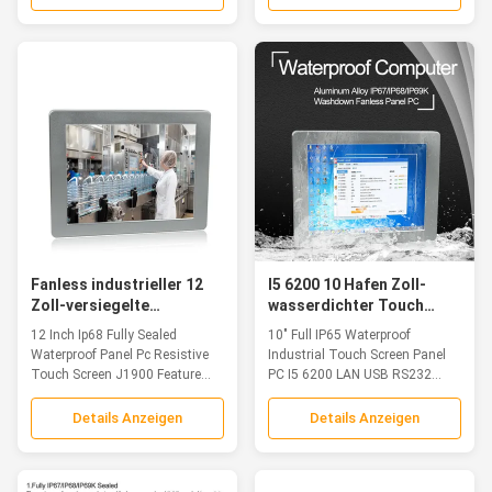
Fanless industrieller 12
I5 6200 10 Hafen Zoll-
Zoll-versiegelte
wasserdichter Touch
widerstrebender J1900
Screen PC LAN USB RS232
12 Inch Ip68 Fully Sealed
10" Full IP65 Waterproof
Fingerspitzentablett-PC
optional
Waterproof Panel Pc Resistive
Industrial Touch Screen Panel
völlig wasserdichtes
Touch Screen J1900 Feature
PC I5 6200 LAN USB RS232
The waterproof...
Port...
Details Anzeigen
Details Anzeigen