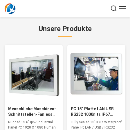
Unsere Produkte
Menschliche Maschinen-
PC 15" Platte LAN USB
Schnittstellen-Fanless
RS232 1000nits IP67
industrieller Platten-PC,
Größen-Ebene versiegelte
Rugged 15.6" Ip67 Industrial
Fully Sealed 15" IP67 Waterproof
Ip67 schroff ganz in einem
völlig
Panel PC 1920 X 1080 Human
Panel Pc LAN / USB / RS232