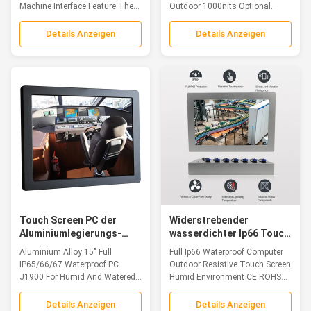
PC
Machine Interface Feature The...
Outdoor 1000nits Optional
7*24...
Details Anzeigen
Details Anzeigen
Touch Screen PC der
Widerstrebender
Aluminiumlegierungs-
wasserdichter Ip66 Touch
J1900 IP65 wasserdichter
Screen PC im Freien
Aluminium Alloy 15" Full
Full Ip66 Waterproof Computer
für gewässerte Umwelt
feuchter Umwelt-
IP65/66/67 Waterproof PC
Outdoor Resistive Touch Screen
Gebrauch
J1900 For Humid And Watered
Humid Environment CE ROHS
Environment...
Feature...
Details Anzeigen
Details Anzeigen