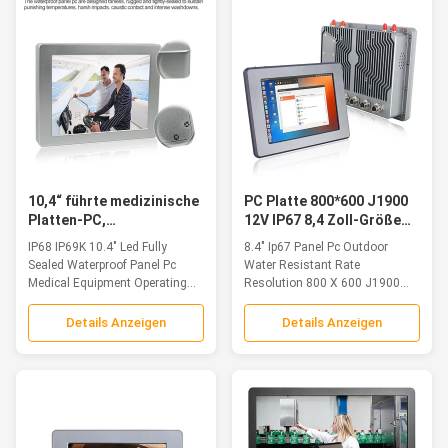
10,4“ führte medizinische
PC Platte 800*600 J1900
Platten-PC,
12V IP67 8,4 Zoll-Größe
Fingerspitzentablett-
schroff mit Touch Screen
IP68 IP69K 10.4" Led Fully
8.4" Ip67 Panel Pc Outdoor
Computer FCC IP68 IP69K
Sealed Waterproof Panel Pc
Water Resistant Rate
Medical Equipment Operating...
Resolution 800 X 600 J1900
12V Features...
Details Anzeigen
Details Anzeigen