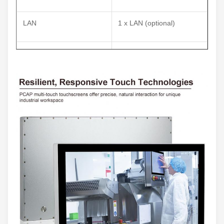
LAN
1 x LAN (optional)
USB
4 x USB (optional)
COM
2 x RS232 (optional)
WiFi + Bluetooth
Drahtloses Netzwerk
(optional)
Andere
1 x-Netzschalter
Input-/Outputschnittstelle
Lcd-Platte