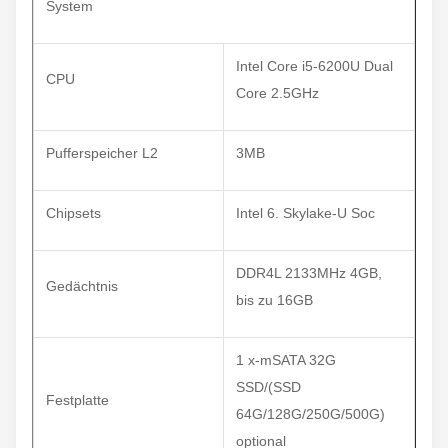
System
Intel Core i5-6200U Dual
CPU
Core 2.5GHz
Pufferspeicher L2
3MB
Chipsets
Intel 6. Skylake-U Soc
DDR4L 2133MHz 4GB,
Gedächtnis
bis zu 16GB
1 x-mSATA 32G
SSD/(SSD
Festplatte
64G/128G/250G/500G)
optional