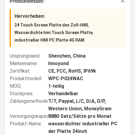
Produktdetails:
Hervorheben:
,
24 Touch Screen Platte des Zoll-HMI
,
Wasserdichte hmi Touch Screen Platte
industrieller HMI PC Platte 4G RAM
Ursprungsland:
Shenzhen, China
Markenname:
Innoyond
Zertifikat:
CE, FCC, RoHS, IP69k
Produktmodell:
WPC-P024WAC
MOQ:
1-teilig
Stückpreis:
Verhandelbar
Zahlungsmethode:
T/T, Paypal, L/C, D/A, D/P,
Western Union, MoneyGram
Versorgungskapazität:
5000 Satz/Sätze pro Monat
Produkt-Name:
wasserdichter industrieller PC
der Platte 24inch