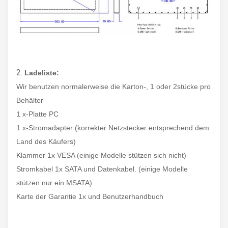
Noten-Leben
≧ 3000W
Institutions
2.
Ladeliste:
Material
Aluminiumlegierung Shell
Wir benutzen normalerweise die Karton-, 1 oder 2stücke pro
Behälter
Farbe
Silbern/schwarz (optional)
1 x-Platte PC
1 x-Stromadapter (korrekter Netzstecker entsprechend dem
VESA: 100 x 100
Land des Käufers)
VESA Mounting
Millimeter
Klammer 1x VESA (einige Modelle stützen sich nicht)
Stromkabel 1x SATA und Datenkabel. (einige Modelle
stützen nur ein MSATA)
Wasserdichte Rate
IP66/IP69K
Karte der Garantie 1x und Benutzerhandbuch
583 x 352,5 x 39
Produkt-Maß