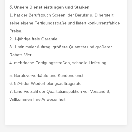
Millimeter
3.
Unsere Dienstleistungen und Stärken
1. hat der Berufstouch Screen, der Berufsr u. D herstellt,
Ausschnitt-Größe
/
seine eigene Fertigungsstraße und liefert konkurrenzfähige
Preise.
730 x 220 x 530
2. 1-jährige freie Garantie.
Verpackende Größe
Millimeter
3. 1 minimaler Auftrag, größere Quantität und größerer
Rabatt. Vier.
Bruttomasse
18 KILOGRAMM
4. mehrfache Fertigungsstraßen, schnelle Lieferung
5. Berufsvorverkäufe und Kundendienst
Energie und Umwelt
6. 82% der Wiederholungsauftragsrate
7. Eine Vielzahl der Qualitätsinspektion vor Versand 8,
Betriebstemperatur
-10~60°C
Willkommen Ihre Anwesenheit.
Lagertemperatur
-20~80°C (- 22~176°F)