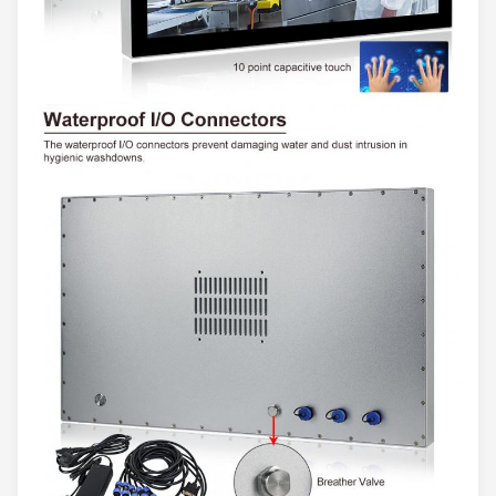
Platten-Größe
23,8" FHD LED
Entschließung
1920 x 1080
Längenverhältnis
16:9
Anzeigen-Helligkeit
350 cd/m2
Kontrast-Verhältnis
1000:1
Farben
16.7M, 74% NTSC
Hintergrundbeleuchtungs-
30000 Stunde (Min.)
Lebenszeit