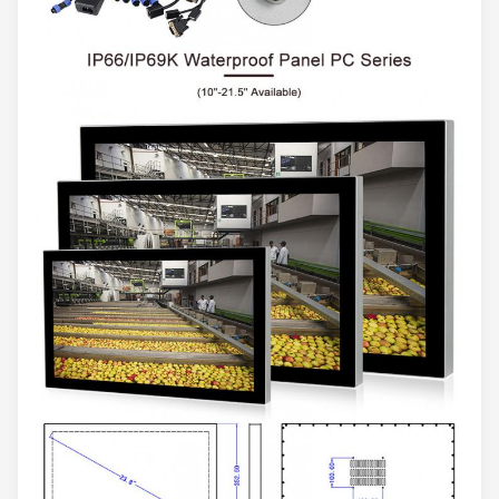
89 / 89/89/89 (CR≥10)
Betrachtungs-Winkel
(L/R/U/D)
Touch Screen
kapazitive Note von 10
Touch Screen Art
Punkt
Beförderung
>90%
<5ms>
Antwortzeit
Oberflächenhärte
≥6H
Versorgungs-Spannung
DC 5.0V