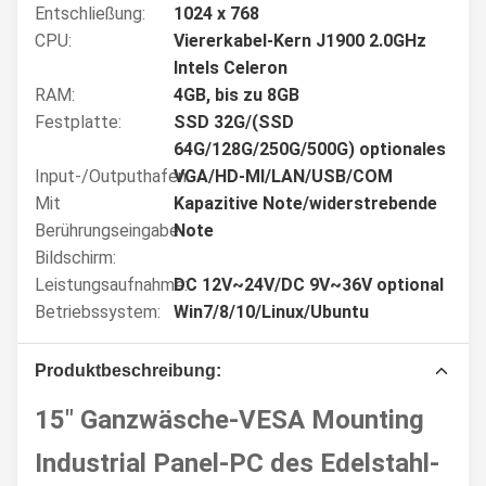
Entschließung:
1024 x 768
CPU:
Viererkabel-Kern J1900 2.0GHz
Intels Celeron
RAM:
4GB, bis zu 8GB
Festplatte:
SSD 32G/(SSD
64G/128G/250G/500G) optionales
Input-/Outputhafen:
VGA/HD-MI/LAN/USB/COM
Mit
Kapazitive Note/widerstrebende
Berührungseingabe
Note
Bildschirm:
Leistungsaufnahme:
DC 12V~24V/DC 9V~36V optional
Betriebssystem:
Win7/8/10/Linux/Ubuntu
Produktbeschreibung:
15" Ganzwäsche-VESA Mounting
Industrial Panel-PC des Edelstahl-