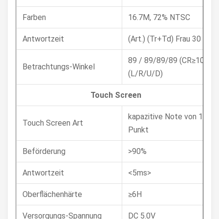
Farben
16.7M, 72% NTSC
Antwortzeit
(Art.) (Tr+Td) Frau 30
89 / 89/89/89 (CR≥10)
Betrachtungs-Winkel
(L/R/U/D)
Touch Screen
kapazitive Note von 10
Touch Screen Art
Punkt
Beförderung
>90%
Antwortzeit
<5ms>
Oberflächenhärte
≥6H
Versorgungs-Spannung
DC 5.0V