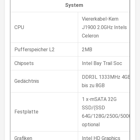
System
Viererkabel-Kern
CPU
J1900 2.0GHz Intels
Celeron
Pufferspeicher L2
2MB
Chipsets
Intel Bay Trail Soc
DDR3L 1333MHz 4GB,
Gedächtnis
bis zu 8GB
1 x-mSATA 32G
SSD/(SSD
Festplatte
64G/128G/250G/500G)
optional
Grafiken
Intel HD Graphics