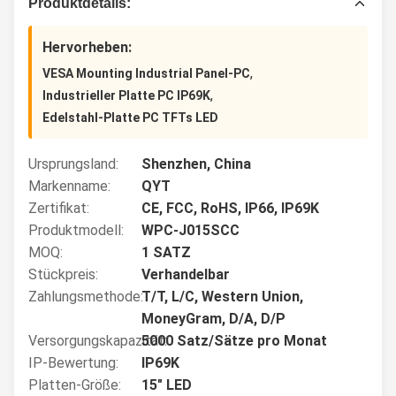
Produktdetails:
Hervorheben:
,
VESA Mounting Industrial Panel-PC
,
Industrieller Platte PC IP69K
Edelstahl-Platte PC TFTs LED
Ursprungsland:
Shenzhen, China
Markenname:
QYT
Zertifikat:
CE, FCC, RoHS, IP66, IP69K
Produktmodell:
WPC-J015SCC
MOQ:
1 SATZ
Stückpreis:
Verhandelbar
Zahlungsmethode:
T/T, L/C, Western Union,
MoneyGram, D/A, D/P
Versorgungskapazität:
5000 Satz/Sätze pro Monat
IP-Bewertung:
IP69K
Platten-Größe:
15" LED