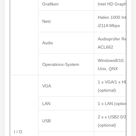
Grafiken
Intel HD Graphics 
Hafen 1000 Intel®
Netz
i211A Mbps
Audioprüfer Realte
Audio
ACL662
Windows8/10, Linux
Operations-System
Unix, QNX
1 x VGA/1 x HD-MI
VGA
(optional)
LAN
1 x LAN (optional)
2 x x USB2.0/2 USB
USB
(optional)
I / O