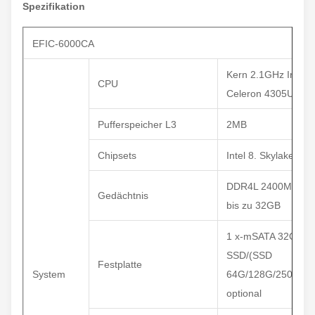
Spezifikation
EFIC-6000CA
Kern 2.1GHz Intels
CPU
Celeron 4305U Du
Pufferspeicher L3
2MB
Chipsets
Intel 8. Skylake-U 
DDR4L 2400MHz 4
Gedächtnis
bis zu 32GB
1 x-mSATA 32G
SSD/(SSD
Festplatte
System
64G/128G/250G/50
optional