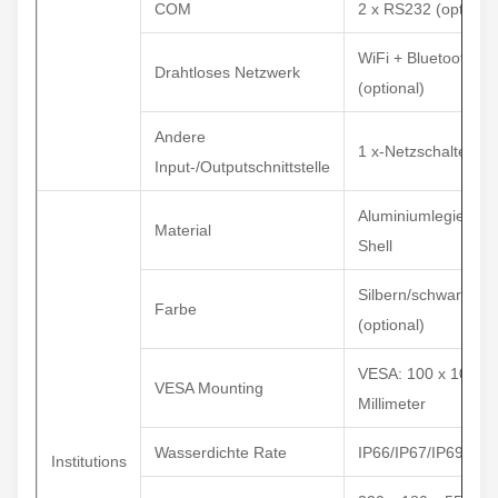
COM
2 x RS232 (optional
WiFi + Bluetooth
Drahtloses Netzwerk
(optional)
Andere
1 x-Netzschalter
Input-/Outputschnittstelle
Aluminiumlegierung
Material
Shell
Silbern/schwarz
Farbe
(optional)
VESA: 100 x 100
VESA Mounting
Millimeter
Wasserdichte Rate
IP66/IP67/IP69K
Institutions