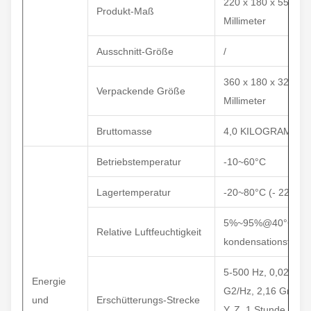
220 x 180 x 55
Produkt-Maß
Millimeter
Ausschnitt-Größe
/
360 x 180 x 320
Verpackende Größe
Millimeter
Bruttomasse
4,0 KILOGRAMM
Betriebstemperatur
-10~60°C
Lagertemperatur
-20~80°C (- 22~176
5%~95%@40°C,
Relative Luftfeuchtigkeit
kondensationsfrei
5-500 Hz, 0,026
Energie
G2/Hz, 2,16 Grms, 
und
Erschütterungs-Strecke
Y, Z, 1 Stunde pro