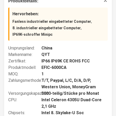
Produktdetails:
Hervorheben:
,
Fanless industrieller eingebetteter Computer
,
8. industrieller eingebetteter Computer
IP69K-schroffer Minipc
Ursprungsland:
China
Markenname:
QYT
Zertifikat:
IP66 IP69K CE ROHS FCC
Produktmodell:
EFIC-6000CA
MOQ:
1
Zahlungsmethode:
T/T, Paypal, L/C, D/A, D/P,
Western Union, MoneyGram
Versorgungskapazität:
5000-teilig/Stücke pro Monat
CPU:
Intel Celeron 4305U Duad-Core
2,1 GHz
Chipsets:
Intel 8. Skylake-U Soc