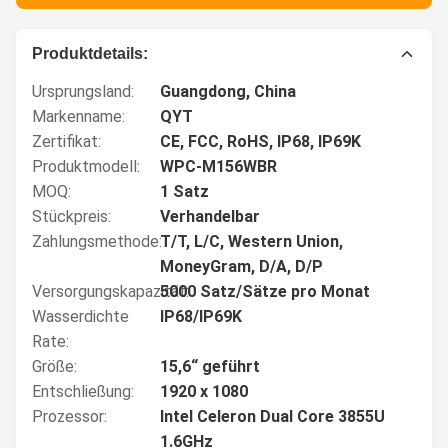
Produktdetails:
Ursprungsland:
Guangdong, China
Markenname:
QYT
Zertifikat:
CE, FCC, RoHS, IP68, IP69K
Produktmodell:
WPC-M156WBR
MOQ:
1 Satz
Stückpreis:
Verhandelbar
Zahlungsmethode:
T/T, L/C, Western Union,
MoneyGram, D/A, D/P
Versorgungskapazität:
5000 Satz/Sätze pro Monat
Wasserdichte
IP68/IP69K
Rate:
Größe:
15,6“ geführt
Entschließung:
1920 x 1080
Prozessor:
Intel Celeron Dual Core 3855U
1.6GHz