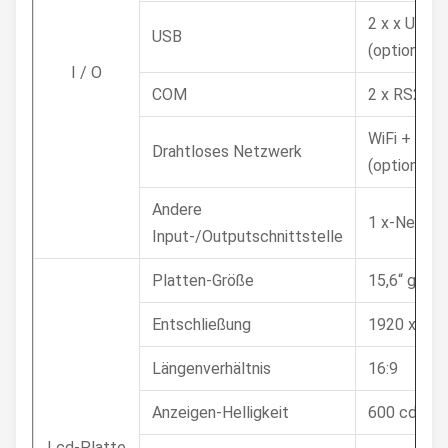
2 x x USB2
USB
(optional)
I / O
COM
2 x RS232 (
WiFi + Blu
Drahtloses Netzwerk
(optional)
Andere
1 x-Netzsc
Input-/Outputschnittstelle
Platten-Größe
15,6“ gefüh
Entschließung
1920 x 108
Längenverhältnis
16:9
Anzeigen-Helligkeit
600 cd/m2
Lcd-Platte