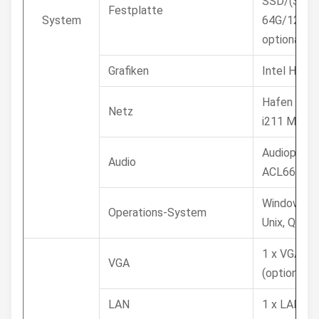
SSD/(SSD
Festplatte
System
64G/128G/
optional
Grafiken
Intel HD G
Hafen 1000
Netz
i211 Mbps
Audioprüfe
Audio
ACL662
Windows7/8
Operations-System
Unix, QNX
1 x VGA/1 
VGA
(optional)
LAN
1 x LAN (op