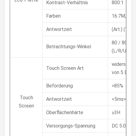
Kontrast-Verhältnis
800:1
Farben
16.7M, 76
Antwortzeit
(Art.) (Tr/T
80 / 80/80
Betrachtungs-Winkel
(L/R/U/D)
widerstreb
Touch Screen Art
von 5 Drah
Beförderung
>85%
Touch
Antwortzeit
<5ms>
Screen
Oberflächenhärte
≥3H
Versorgungs-Spannung
DC 5.0V