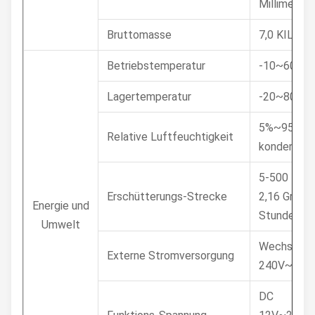
Millimeter
Bruttomasse
7,0 KILO
Betriebstemperatur
-10~60°C
Lagertemperatur
-20~80°C (
5%~95%@4
Relative Luftfeuchtigkeit
kondensati
5-500 Hz, 
Erschütterungs-Strecke
2,16 Grms, X
Energie und
Stunde pro
Umwelt
Wechselstr
Externe Stromversorgung
240V~50/6
DC