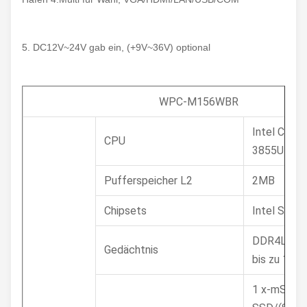
5. DC12V~24V gab ein, (+9V~36V) optional
WPC-M156WBR
Intel Celer
CPU
3855U 1.6
Pufferspeicher L2
2MB
Chipsets
Intel Skyl
DDR4L 213
Gedächtnis
bis zu 16G
1 x-mSATA