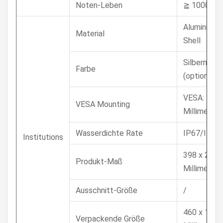
Noten-Leben
≧ 1000W
Aluminiuml
Material
Shell
Silbern/sc
Farbe
(optional)
VESA: 100 
VESA Mounting
Millimeter
Wasserdichte Rate
IP67/IP68
Institutions
398 x 247 
Produkt-Maß
Millimeter
Ausschnitt-Größe
/
460 x 180 
Verpackende Größe