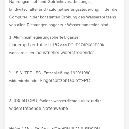
Nahrungsmittel- und Getränkeverarbeitungs-, -
landwirtschafts- und -automatisierungssteuerung, in der die
Computer in der konstanten Drohung des Wasserspritzens
von allen Richtungen sogar zur Wasserimmersion sind-.
1. Aluminiumlegierungsoberteil, ganzer
Fingerspitzentablett-PC
des PC IP67/IP68/IP69K
industrieller widerstrebender
wasserdichter
2.
15,6“ TFT LED, Entschließung 1920*1080,
Fingerspitzentablett-PC
widerstrebender
3855U CPU
industrielle
3.
, fanless wasserdichte
widerstrebende Notenwanne
Häfen 4.Multi für Wahl, VGA/HDMI/LAN/USB/COM